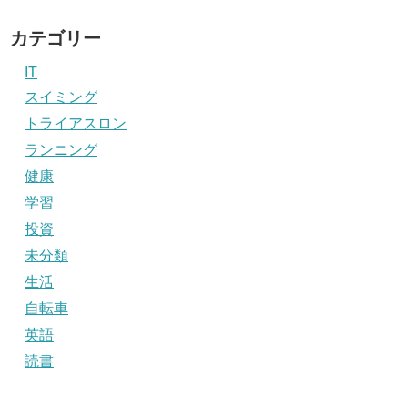
カテゴリー
IT
スイミング
トライアスロン
ランニング
健康
学習
投資
未分類
生活
自転車
英語
読書