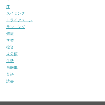
IT
スイミング
トライアスロン
ランニング
健康
学習
投資
未分類
生活
自転車
英語
読書