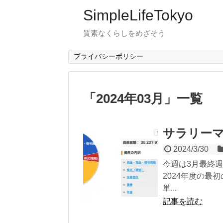
SimpleLifeTokyo
質素なくらしをめざそう
プライバシーポリシー
「
2024年03月
」
一覧
サラリーマン
2024/3/30
今週は3月最終
2024年度の最
単...
記事を読む