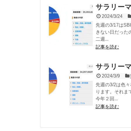
サラリーマン
2024/3/24
先週の3/17は
きない日だった
二週...
記事を読む
サラリーマン
2024/3/9
先週の3/2は
ります。それま
今年２回...
記事を読む