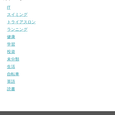
IT
スイミング
トライアスロン
ランニング
健康
学習
投資
未分類
生活
自転車
英語
読書