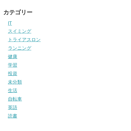
カテゴリー
IT
スイミング
トライアスロン
ランニング
健康
学習
投資
未分類
生活
自転車
英語
読書