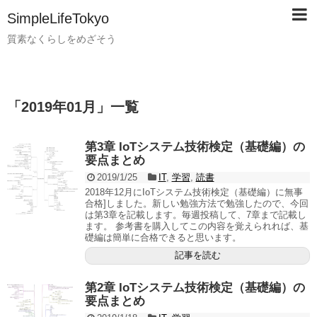
SimpleLifeTokyo
質素なくらしをめざそう
「
2019年01月
」
一覧
第3章 IoTシステム技術検定（基礎編）の
要点まとめ
2019/1/25
IT
,
学習
,
読書
2018年12月にIoTシステム技術検定（基礎編）に無事
合格]しました。新しい勉強方法で勉強したので、今回
は第3章を記載します。毎週投稿して、7章まで記載し
ます。 参考書を購入してこの内容を覚えられれば、基
礎編は簡単に合格できると思います。
記事を読む
第2章 IoTシステム技術検定（基礎編）の
要点まとめ