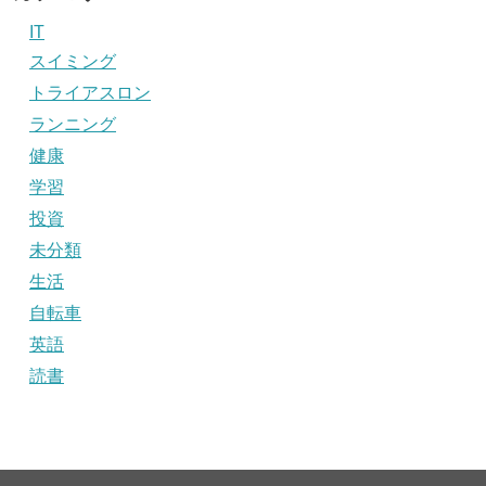
IT
スイミング
トライアスロン
ランニング
健康
学習
投資
未分類
生活
自転車
英語
読書