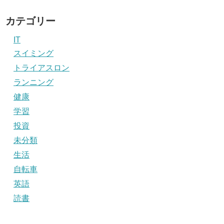
カテゴリー
IT
スイミング
トライアスロン
ランニング
健康
学習
投資
未分類
生活
自転車
英語
読書