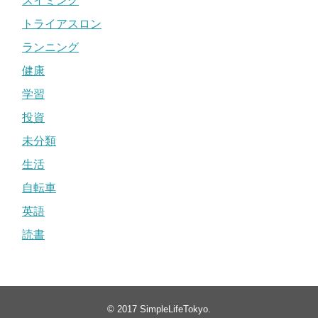
スイミング
トライアスロン
ランニング
健康
学習
投資
未分類
生活
自転車
英語
読書
© 2017
SimpleLifeTokyo
.