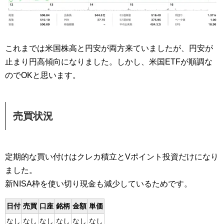
これまでは米国株高と円安が両方来ていましたが、円安が
止まり円高傾向になりました。しかし、米国ETFが順調な
のでOKと思います。
売買状況
定期的な買い付けはクレカ積立とVポイント投資だけになり
ました。
新NISA枠を使い切り現金も減少しているためです。
日付
売買
口座
銘柄
金額
単価
なし
なし
なし
なし
なし
なし