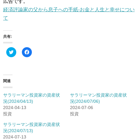
広告です。
経済評論家の父から息子への手紙-お金と人生と幸せについ
て
共有:
ク
F
リ
a
ッ
c
ク
e
し
b
て
o
T
o
w
k
関連
i
で
t
共
t
有
サラリーマン投資家の資産状
サラリーマン投資家の資産状
e
す
r
る
況(2024/04/13)
況(2024/07/06)
で
に
2024-04-13
2024-07-06
共
は
有
ク
投資
投資
(
リ
新
ッ
し
ク
サラリーマン投資家の資産状
い
し
況(2024/07/13)
ウ
て
ィ
く
2024-07-13