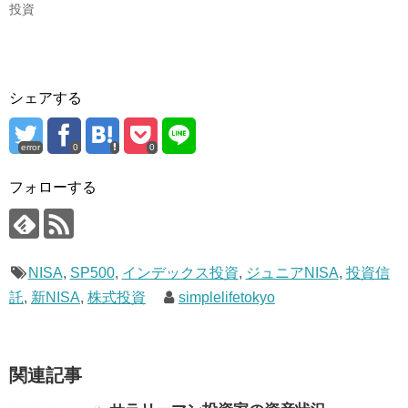
ン
だ
投資
ド
さ
ウ
い
で
(
開
新
き
し
ま
い
す
ウ
)
ィ
シェアする
ン
ド
ウ
で
error
0
0
開
き
ま
フォローする
す
)
NISA
,
SP500
,
インデックス投資
,
ジュニアNISA
,
投資信
託
,
新NISA
,
株式投資
simplelifetokyo
関連記事