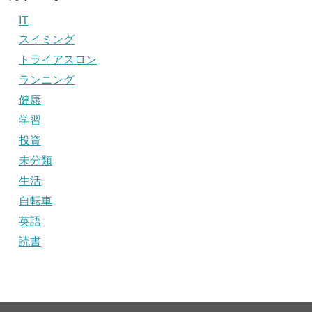
IT
スイミング
トライアスロン
ランニング
健康
学習
投資
未分類
生活
自転車
英語
読書