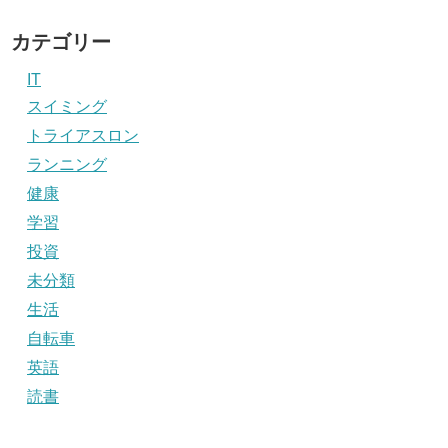
カテゴリー
IT
スイミング
トライアスロン
ランニング
健康
学習
投資
未分類
生活
自転車
英語
読書