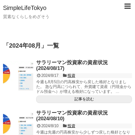
SimpleLifeTokyo
質素なくらしをめざそう
「
2024年08月
」
一覧
サラリーマン投資家の資産状況
(2024/08/17)
2024/8/17
投資
今週も8月5日の円高株安から戻した格好となりまし
た。 急な円高につられて、外貨建て資産（円現金から
ドル預金へ）が増える格好になっています。 ...
記事を読む
サラリーマン投資家の資産状況
(2024/08/10)
2024/8/10
投資
今週は先週の円高株安から少しずつ戻した格好となり