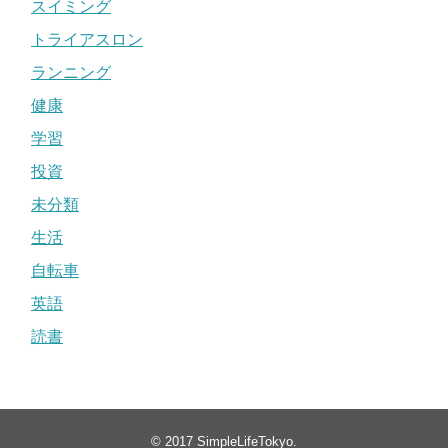
スイミング
トライアスロン
ランニング
健康
学習
投資
未分類
生活
自転車
英語
読書
© 2017
SimpleLifeTokyo
.