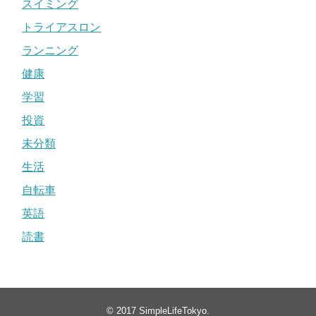
スイミング
トライアスロン
ランニング
健康
学習
投資
未分類
生活
自転車
英語
読書
© 2017
SimpleLifeTokyo
.