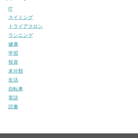
IT
スイミング
トライアスロン
ランニング
健康
学習
投資
未分類
生活
自転車
英語
読書