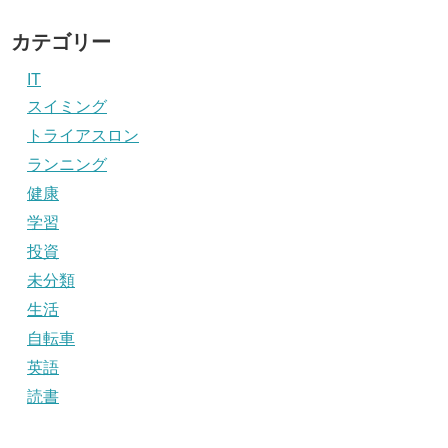
カテゴリー
IT
スイミング
トライアスロン
ランニング
健康
学習
投資
未分類
生活
自転車
英語
読書