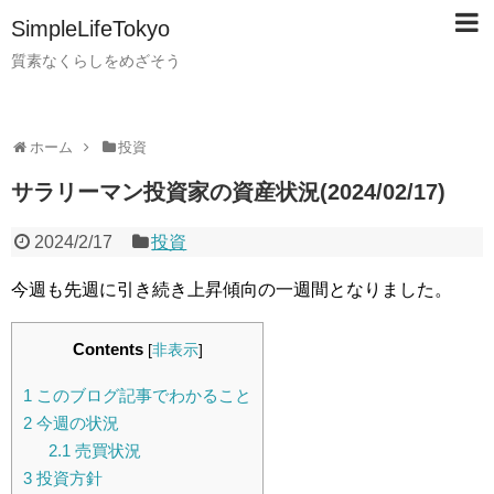
SimpleLifeTokyo
質素なくらしをめざそう
ホーム
投資
サラリーマン投資家の資産状況(2024/02/17)
2024/2/17
投資
今週も先週に引き続き上昇傾向の一週間となりました。
Contents
[
非表示
]
1
このブログ記事でわかること
2
今週の状況
2.1
売買状況
3
投資方針