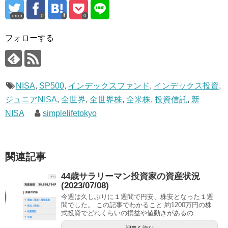
ド
ウ
で
error
0
0
開
き
ま
フォローする
す
)
NISA
,
SP500
,
インデックスファンド
,
インデックス投資
,
ジュニアNISA
,
全世界
,
全世界株
,
全米株
,
投資信託
,
新
NISA
simplelifetokyo
関連記事
44歳サラリーマン投資家の資産状況
(2023/07/08)
今週は久しぶりに１週間で円安、株安となった１週
間でした。 この記事でわかること 約1200万円の株
式投資でどれくらいの損益や値動きがあるの...
記事を読む