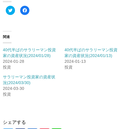
ク
F
リ
a
ッ
c
ク
e
し
b
て
o
T
o
w
k
関連
i
で
t
共
t
有
40代半ばのサラリーマン投資
40代半ばのサラリーマン投資
e
す
r
る
家の資産状況(2024/01/28)
家の資産状況(2024/01/13)
で
に
2024-01-28
2024-01-13
共
は
有
ク
投資
投資
(
リ
新
ッ
し
ク
サラリーマン投資家の資産状
い
し
況(2024/03/30)
ウ
て
ィ
く
2024-03-30
ン
だ
投資
ド
さ
ウ
い
で
(
開
新
き
し
ま
い
す
ウ
)
ィ
シェアする
ン