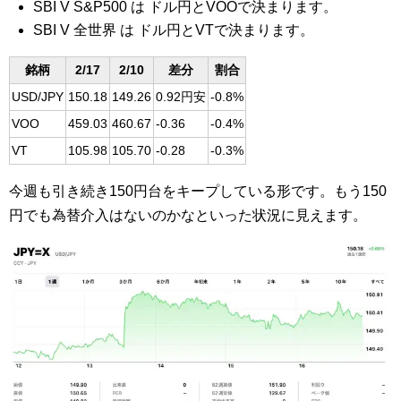
SBI V S&P500 は ドル円とVOOで決まります。
SBI V 全世界 は ドル円とVTで決まります。
銘柄
2/17
2/10
差分
割合
USD/JPY
150.18
149.26
0.92円安
-0.8%
VOO
459.03
460.67
-0.36
-0.4%
VT
105.98
105.70
-0.28
-0.3%
今週も引き続き150円台をキープしている形です。もう150
円でも為替介入はないのかなといった状況に見えます。