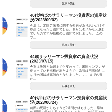
記事を読む
40代半ばのサラリーマン投資家の資産状
況(2023/09/02)
今週は、米国労働者に関する発表があり思いがけず
株高になった１週間でした。８月はダメかなと感じ
ていたのですが最後の１週間で戻しました。 この
ブ...
記事を読む
44歳サラリーマン投資家の資産状況
(2023/07/15)
今週は先週と先週までと変わって、米国インフレが
弱まっている指標が出たようで、為替は円高傾向に
なり米国は株高傾向となりました。 ここまでの春
か...
記事を読む
40代半ばのサラリーマン投資家の資産状
況(2023/06/24)
前回の更新からちょうど2週間が経ちました。早速こ
の2週間の推移を見ていきましょう。 この記事でわ