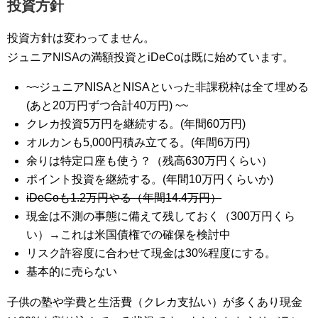
投資方針
投資方針は変わってません。
ジュニアNISAの満額投資とiDeCoは既に始めています。
~~ジュニアNISAとNISAといった非課税枠は全て埋める
(あと20万円ずつ合計40万円) ~~
クレカ投資5万円を継続する。(年間60万円)
オルカンも5,000円積み立てる。(年間6万円)
余りは特定口座も使う？（残高630万円くらい）
ポイント投資を継続する。(年間10万円くらいか)
iDeCoも1.2万円やる（年間14.4万円）
現金は不測の事態に備えて残しておく（300万円くら
い）→これは米国債権での確保を検討中
リスク許容度に合わせて現金は30%程度にする。
基本的に売らない
子供の塾や学費と生活費（クレカ支払い）が多くあり現金