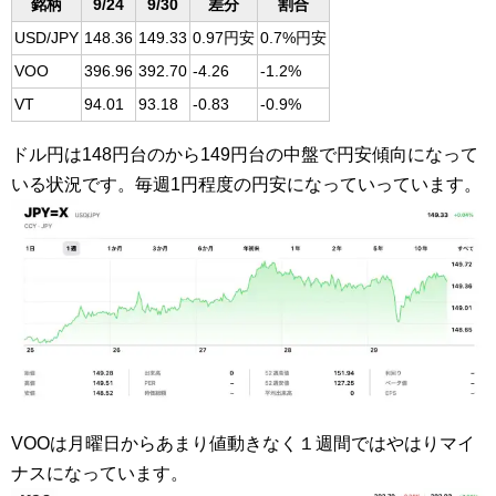
銘柄
9/24
9/30
差分
割合
USD/JPY
148.36
149.33
0.97円安
0.7%円安
VOO
396.96
392.70
-4.26
-1.2%
VT
94.01
93.18
-0.83
-0.9%
ドル円は148円台のから149円台の中盤で円安傾向になって
いる状況です。毎週1円程度の円安になっていっています。
VOOは月曜日からあまり値動きなく１週間ではやはりマイ
ナスになっています。