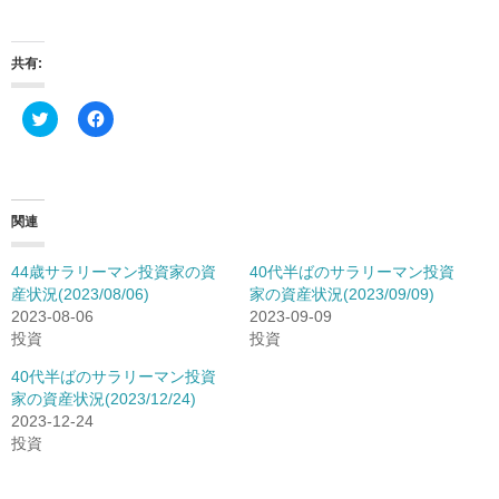
共有:
ク
F
リ
a
ッ
c
ク
e
し
b
て
o
T
o
w
k
関連
i
で
t
共
t
有
44歳サラリーマン投資家の資
40代半ばのサラリーマン投資
e
す
r
る
産状況(2023/08/06)
家の資産状況(2023/09/09)
で
に
2023-08-06
2023-09-09
共
は
有
ク
投資
投資
(
リ
新
ッ
し
ク
40代半ばのサラリーマン投資
い
し
家の資産状況(2023/12/24)
ウ
て
ィ
く
2023-12-24
ン
だ
投資
ド
さ
ウ
い
で
(
開
新