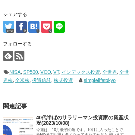
き
し
ま
い
す
ウ
)
ィ
シェアする
ン
ド
ウ
で
error
0
0
開
き
ま
フォローする
す
)
NISA
,
SP500
,
VOO
,
VT
,
インデックス投資
,
全世界
,
全世
界株
,
全米株
,
投資信託
,
株式投資
simplelifetokyo
関連記事
40代半ばのサラリーマン投資家の資産状
況(2023/10/08)
今週は、10月最初の週です。10月に入ったことで、
新NISAの話題も多くなってきたのかなと思います。