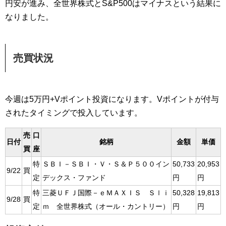
円安が進み、全世界株式とS&P500はマイナスという結果に
なりました。
売買状況
今週は5万円+Vポイント投資になります。Vポイントが付与
されたタイミングで投入しています。
売
口
日付
銘柄
金額
単価
買
座
特
ＳＢＩ－ＳＢＩ・Ｖ・Ｓ＆Ｐ５００イン
50,733
20,953
9/22
買
定
デックス・ファンド
円
円
特
三菱ＵＦＪ国際－ｅＭＡＸＩＳ Ｓｌｉ
50,328
19,813
9/28
買
定
ｍ 全世界株式（オール・カントリー）
円
円