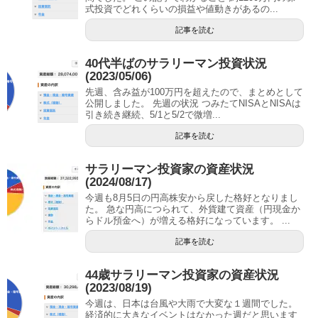
式投資でどれくらいの損益や値動きがあるの...
記事を読む
40代半ばのサラリーマン投資状況
(2023/05/06)
先週、含み益が100万円を超えたので、まとめとして
公開しました。 先週の状況 つみたてNISAとNISAは
引き続き継続、5/1と5/2で微増...
記事を読む
サラリーマン投資家の資産状況
(2024/08/17)
今週も8月5日の円高株安から戻した格好となりまし
た。 急な円高につられて、外貨建て資産（円現金か
らドル預金へ）が増える格好になっています。 ...
記事を読む
44歳サラリーマン投資家の資産状況
(2023/08/19)
今週は、日本は台風や大雨で大変な１週間でした。
経済的に大きなイベントはなかった週だと思います