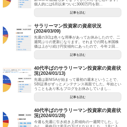
個人的には6月以来ついに3000万円を割...
記事を読む
サラリーマン投資家の資産状況
(2024/03/09)
先週の3/2は色々な用事があってお休みしたので、二
週間ぶりの更新になります。それまでの間も米国株
価は上がり続け円安傾向にあったので、今年２回...
記事を読む
40代半ばのサラリーマン投資家の資産状
況(2024/01/13)
先週は新NISAが始まって最初の週末ということで、
SBI証券がずっとメンテナンス画面でした。年始とい
うこともあり私もブログをお休みしていまし...
記事を読む
40代半ばのサラリーマン投資家の資産状
況(2024/01/28)
今週も先週に引き続き上昇傾向の一週間でした。し
かし、最終日は若干の下げとなりました。 1月に入