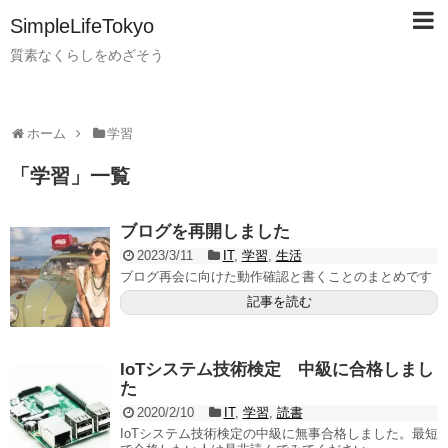
SimpleLifeTokyo
質素なくらしをめざそう
ホーム
学習
「
学習
」
一覧
ブログを再開しました
2023/3/11
IT
,
学習
,
生活
ブログ再会に向けた動作確認と書くことのまとめです
記事を読む
IoTシステム技術検定 中級に合格しまし
た
2020/2/10
IT
,
学習
,
読書
IoTシステム技術検定の中級に無事合格しました。最短