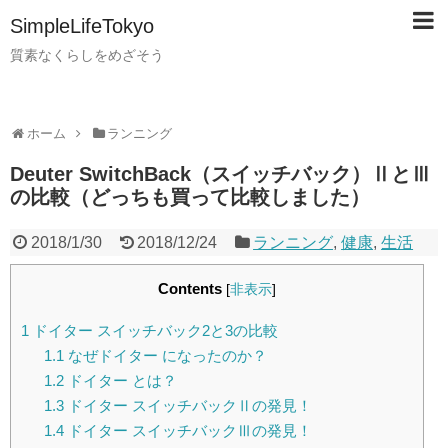
SimpleLifeTokyo
質素なくらしをめざそう
ホーム
ランニング
Deuter SwitchBack（スイッチバック）ⅡとⅢ
の比較（どっちも買って比較しました）
2018/1/30
2018/12/24
ランニング
,
健康
,
生活
Contents
[
非表示
]
1
ドイター スイッチバック2と3の比較
1.1
なぜドイター になったのか？
1.2
ドイター とは？
1.3
ドイター スイッチバックⅡの発見！
1.4
ドイター スイッチバックⅢの発見！