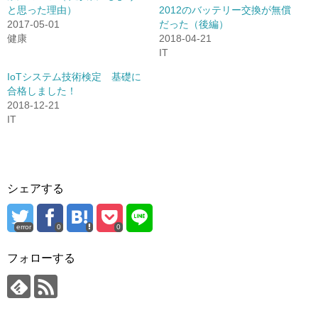
r
る
と思った理由）
2012のバッテリー交換が無償
で
に
2017-05-01
だった（後編）
共
は
有
ク
健康
2018-04-21
(
リ
新
ッ
IT
し
ク
い
し
IoTシステム技術検定 基礎に
ウ
て
ィ
く
合格しました！
ン
だ
2018-12-21
ド
さ
ウ
い
IT
で
(
開
新
き
し
ま
い
す
ウ
)
ィ
ン
シェアする
ド
ウ
で
開
き
error
0
0
ま
す
)
フォローする