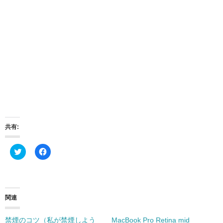
共有:
ク
F
リ
a
ッ
c
ク
e
し
b
て
o
T
o
w
k
関連
i
で
t
共
t
有
禁煙のコツ（私が禁煙しよう
MacBook Pro Retina mid
e
す